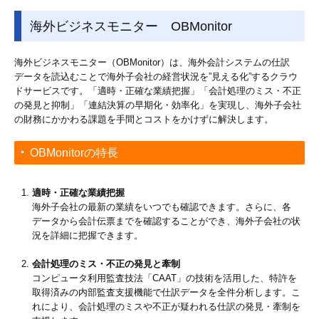
海外ビジネスモニター OBMonitor
海外ビジネスモニター（OBMonitor）は、海外会計システムの仕訳
データを読込むことで海外子会社の経営状況を”見える化”するクラウ
ドサービスです。「適時・正確な業績把握」「会計処理のミス・不正
の発見と抑制」「連結決算の早期化・効率化」を実現し、海外子会社
の財務にかかわる課題を手間とコストをかけずに解決します。
OBMonitorの特長
適時・正確な業績把握
海外子会社の最新の業績をいつでも確認できます。さらに、各
データから会計伝票までを確認することができ、海外子会社の状
況を詳細に把握できます。
会計処理のミス・不正の発見と牽制
コンピュータ利用監査技法「CAAT」の技術を活用した、特許を
取得済みの内部監査支援機能で仕訳データを全件分析します。こ
れにより、会計処理のミスや不正が疑われる仕訳の発見・牽制を