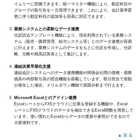
イムリーに把握できます。統一マスター機能により、勘定科目や
グループの取引先を一元管理できます。これにより、会計基準変
更に伴う勘定科目の追加等も容易に対応できます。
業務システムとの柔軟なデータ連携
仕訳読込テンプレート機能により、現在利用されている業務シス
テム（販売・購買管理、給与システム等）とのデータ連携が容易
に行えます。業務システムのデータをもとに仕訳を作成し、仕訳
帳、元帳や残高試算表として集計します。
連結決算早期化支援
連結会計システムへのデータ連携機能や関係会社間の債権・債務
残高や内部取引高の照合機能を搭載しています。取引照合で差額
が発生した場合、ドリルダウン機能で原因分析まで行えます。
Microsoft Excelとのアドイン連携
ExcelシートからFX5クラウドに伝票を登録する機能や、Excel
シートにFX5クラウドのデータを抽出できるExcel関数を用意して
います。使い慣れたExcelからデータの更新や参照ができるので
大変便利です。
▲ 戻 る