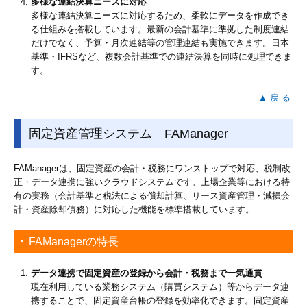
多様な連結決算ニーズに対応
多様な連結決算ニーズに対応するため、柔軟にデータを作成でき
る仕組みを搭載しています。最新の会計基準に準拠した制度連結
だけでなく、予算・月次連結等の管理連結も実施できます。日本
基準・IFRSなど、複数会計基準での連結決算を同時に処理できま
す。
▲ 戻 る
固定資産管理システム FAManager
FAManagerは、固定資産の会計・税務にワンストップで対応、税制改
正・データ連携に強いクラウドシステムです。上場企業等における特
有の実務（会計基準と税法による償却計算、リース資産管理・減損会
計・資産除却債務）に対応した機能を標準搭載しています。
FAManagerの特長
データ連携で固定資産の登録から会計・税務まで一気通貫
現在利用している業務システム（購買システム）等からデータ連
携することで、固定資産台帳の登録を効率化できます。固定資産