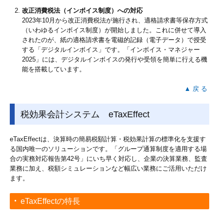
改正消費税法（インボイス制度）への対応
2023年10月から改正消費税法が施行され、適格請求書等保存方式
（いわゆるインボイス制度）が開始しました。これに併せて導入
されたのが、紙の適格請求書を電磁的記録（電子データ）で授受
する「デジタルインボイス」です。「インボイス・マネジャー
2025」には、デジタルインボイスの発行や受領を簡単に行える機
能を搭載しています。
▲ 戻 る
税効果会計システム eTaxEffect
eTaxEffectは、決算時の簡易税額計算・税効果計算の標準化を支援す
る国内唯一のソリューションです。「グループ通算制度を適用する場
合の実務対応報告第42号」にいち早く対応し、企業の決算業務、監査
業務に加え、税額シミュレーションなど幅広い業務にご活用いただけ
ます。
eTaxEffectの特長