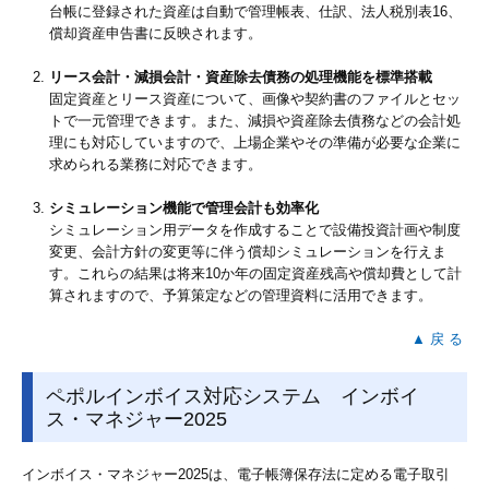
台帳に登録された資産は自動で管理帳表、仕訳、法人税別表16、
償却資産申告書に反映されます。
リース会計・減損会計・資産除去債務の処理機能を標準搭載
固定資産とリース資産について、画像や契約書のファイルとセッ
トで一元管理できます。また、減損や資産除去債務などの会計処
理にも対応していますので、上場企業やその準備が必要な企業に
求められる業務に対応できます。
シミュレーション機能で管理会計も効率化
シミュレーション用データを作成することで設備投資計画や制度
変更、会計方針の変更等に伴う償却シミュレーションを行えま
す。これらの結果は将来10か年の固定資産残高や償却費として計
算されますので、予算策定などの管理資料に活用できます。
▲ 戻 る
ペポルインボイス対応システム インボイ
ス・マネジャー2025
インボイス・マネジャー2025は、電子帳簿保存法に定める電子取引