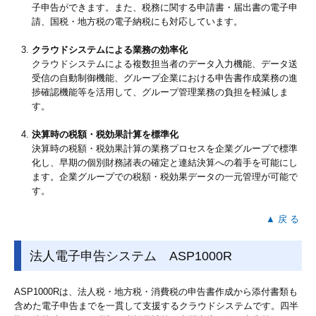
子申告ができます。また、税務に関する申請書・届出書の電子申
請、国税・地方税の電子納税にも対応しています。
クラウドシステムによる業務の効率化
クラウドシステムによる複数担当者のデータ入力機能、データ送
受信の自動制御機能、グループ企業における申告書作成業務の進
捗確認機能等を活用して、グループ管理業務の負担を軽減しま
す。
決算時の税額・税効果計算を標準化
決算時の税額・税効果計算の業務プロセスを企業グループで標準
化し、早期の個別財務諸表の確定と連結決算への着手を可能にし
ます。企業グループでの税額・税効果データの一元管理が可能で
す。
▲ 戻 る
法人電子申告システム ASP1000R
ASP1000Rは、法人税・地方税・消費税の申告書作成から添付書類も
含めた電子申告までを一貫して支援するクラウドシステムです。四半