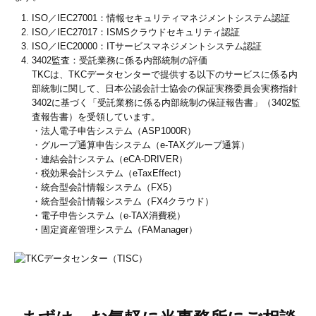
ISO／IEC27001：情報セキュリティマネジメントシステム認証
ISO／IEC27017：ISMSクラウドセキュリティ認証
ISO／IEC20000：ITサービスマネジメントシステム認証
3402監査：受託業務に係る内部統制の評価
TKCは、TKCデータセンターで提供する以下のサービスに係る内
部統制に関して、日本公認会計士協会の保証実務委員会実務指針
3402に基づく「受託業務に係る内部統制の保証報告書」（3402監
査報告書）を受領しています。
・法人電子申告システム（ASP1000R）
・グループ通算申告システム（e-TAXグループ通算）
・連結会計システム（eCA-DRIVER）
・税効果会計システム（eTaxEffect）
・統合型会計情報システム（FX5）
・統合型会計情報システム（FX4クラウド）
・電子申告システム（e-TAX消費税）
・固定資産管理システム（FAManager）