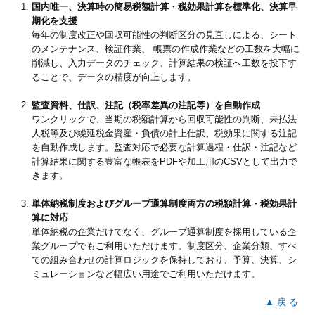
国内唯一、決算時の簡易税額計算・税効果計算を標準化、決算早
期化を支援
毎年の制度改正や回収可能性の判断区分の見直しによる、シート
のメンテナンス、検証作業、 帳票の作成作業などの工数を大幅に
削減し、入力データのチェック、計算結果の検証へ工数を投下す
ることで、データの精度が向上します。
監査資料、仕訳、注記（税率差異の注記等）を自動作成
ワンクリックで、当期の税額計算から回収可能性の判断、未払法
人税等及び繰延税金資産・負債の計上仕訳、税効果に関する注記
を自動作成します。監査対応で必要な計算過程・仕訳・注記など
計算結果に関する豊富な帳表をPDFや加工用のCSVとして出力で
きます。
単体納税制度およびグループ通算制度両方の税額計算・税効果計
算に対応
単体納税の企業だけでなく、グループ通算制度を採用している企
業グループでもご利用いただけます。制度区分、企業分類、すべ
ての組み合わせの計算ロジックを保持しており、予算、決算、シ
ミュレーションなど幅広い用途でご利用いただけます。
▲ 戻 る