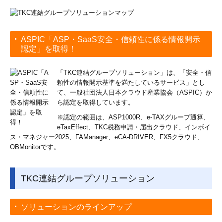
確定申告
ご依頼の流れ
ASPIC「ASP・SaaS安全・信頼性に係る情報開示
認定」を取得！
よくある質問
「TKC連結グループソリューション」は、「安全・信
お客様紹介
頼性の情報開示基準を満たしているサービス」とし
て、一般社団法人日本クラウド産業協会（ASPIC）か
税務会計ワンポイントニュース
ら認定を取得しています。
※認定の範囲は、ASP1000R、e-TAXグループ通算、
採用情報
eTaxEffect、TKC税務申請・届出クラウド、インボイ
ス・マネジャー2025、FAManager、eCA-DRIVER、FX5クラウド、
採用メッセージ
OBMonitorです。
スタッフインタビュー
TKC連結グループソリューション
福利厚生
募集要項
ソリューションのラインアップ