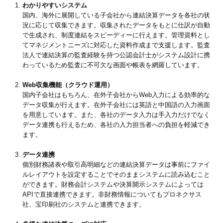
わかりやすいシステム
国内、海外に展開している子会社から連結決算データを各社の状
況に応じて収集できます。収集されたデータをもとに仕訳が自動
で生成され、制度連結をスピーディーに行えます。管理資料とし
てマネジメントニーズに対応した資料作成まで支援します。監査
法人で連結決算の監査経験を持つ公認会計士がシステム設計に携
わっているため監査に不可欠な画面や帳表を網羅しています。
Web収集機能（クラウド運用）
国内子会社はもちろん、在外子会社からWeb入力による効率的な
データ収集が行えます。在外子会社には英語と中国語の入力画面
を用意しています。また、各社のデータ入力は手入力だけでなく
データ連携も行えるため、各社の入力担当者への負担を軽減でき
ます。
データ連携
個別財務諸表や取引高明細などの連結決算データは事前にファイ
ルレイアウトを設定することでそのままシステムに読み込むこと
ができます。財務会計システムや決算開示システムによっては
APIで直接連携できます。非財務情報についてもプロネクサス
社、宝印刷社のシステムと連携できます。