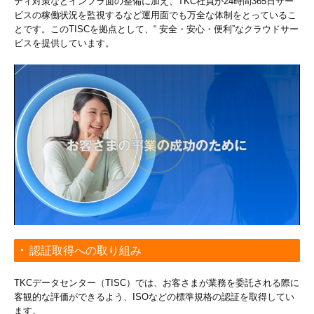
ティ対策などインフラ面の整備に加え、TKC社員が24時間365日サー
ビスの稼働状況を監視するなど運用面でも万全な体制をとっているこ
とです。このTISCを拠点として、“ 安全・安心・便利”なクラウドサー
ビスを提供しています。
認証取得への取り組み
TKCデータセンター（TISC）では、お客さまが業務を委託される際に
客観的な評価ができるよう、ISOなどの標準規格の認証を取得してい
ます。