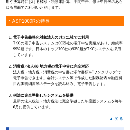
期や決算時における税額・税効果計算、中間申告、修正申告等のあら
ゆる局面でご利用いただけます。
ASP1000Rの特長
電子申告義務化対象法人の3社に1社でご利用
TKCの電子申告システムは60万社の電子申告実績があり、継続率
99%超です。日本のトップ100社の93%超がTKCシステムを採用
しています。
消費税･法人税･地方税の電子申告に完全対応
法人税・地方税・消費税の申告書と添付書類を”ワンクリック”で
電子申告できます。会計システム等で作成した財務諸表や勘定科
目内訳明細書等のデータを読み込み、電子申告します。
税法に完全準拠したシステムを提供
最新の法人税法・地方税法に完全準拠した年度版システムを毎年
6月に提供しています。
▲ 戻 る