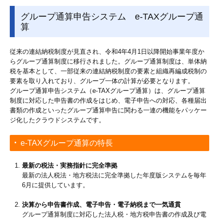
グループ通算申告システム e-TAXグループ通
算
従来の連結納税制度が見直され、令和4年4月1日以降開始事業年度か
らグループ通算制度に移行されました。グループ通算制度は、単体納
税を基本として、一部従来の連結納税制度の要素と組織再編成税制の
要素を取り入れており、グループ一体の計算が必要となります。
グループ通算申告システム（e-TAXグループ通算）は、グループ通算
制度に対応した申告書の作成をはじめ、電子申告への対応、各種届出
書類の作成といったグループ通算申告に関わる一連の機能をパッケー
ジ化したクラウドシステムです。
e-TAXグループ通算の特長
最新の税法・実務指針に完全準拠
最新の法人税法・地方税法に完全準拠した年度版システムを毎年
6月に提供しています。
決算から申告書作成、電子申告・電子納税まで一気通貫
グループ通算制度に対応した法人税・地方税申告書の作成及び電