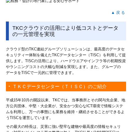
▲ 戻 る
TKCクラウドの活用により低コストとデータ
の一元管理を実現
クラウド型のTKC連結グループソリューションは、最高度のデータセ
キュリティー体制を備えたTKCデータセンター（TISC）を利用して提
供します。TISCの活用により、ハードウエアやインフラ等の初期投資
やランニングコストの大幅な削減を実現します。また、グループの
データをTISCで一元的に管理できます。
ＴＫＣデータセンター（ＴＩＳＣ）のご紹介
平成15年10月の開設以来、TKCでは、当事務所とその関与先企業、地
方公共団体、中堅・大企業が、安全かつ安心なICT環境で情報システ
ムを利用し、万一の事態にも業務を維持・継続させることができるよ
うTISCを運営しています。
その最大の特長は、災害に強い堅牢な建物や最高度の情報セキュリ