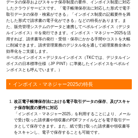
データの保存およびスキャナ保存制度の要件、インボイス制度に対応
したクラウドサービスです。「電子帳簿保存法に対応した形式で電子
取引データの保存・検索ができる」「インボイス制度の記載要件を満
たした形式で請求書の電子化ができる」などの特長があります。ま
た、販売管理システムのデータと連携してペポルインボイス（デジタ
ルインボイス）※を発行できます。インボイス・マネジャー2025を活
用すれば、請求書等の発行・受領・保存にかかる手間やコストを大幅
に削減できます。請求管理業務のデジタル化を通して経理業務全体の
効率化をご支援します。
※ペポルインボイス＝デジタルインボイス（TKCでは、デジタルイン
ボイスの日本標準仕様（JP PINT）に準拠したインボイスをペポルイ
ンボイスとも呼んでいます。）
インボイス・マネジャー2025の特長
改正電子帳簿保存法における電子取引データの保存、及びスキャ
ナ保存制度の要件に対応
「インボイス・マネジャー2025」を利用することにより、メール
で受け取った請求書や領収書のPDFファイルなどを電子取引デー
タとして保存できます。また、紙で受け取った請求書や領収書等
をスキャンし、電子で保存することも可能です。