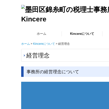
ホーム
Kincereについて
ホーム
Kincereについて
経営理念
事務所紹介
経営理念
リンク集
税
創
相
確
ご
よ
経営理念
事務所の経営理念について