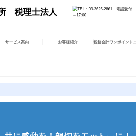
サービス案内
お客様紹介
税務会計ワンポイント
務顧問
業支援
続贈与
定申告
依頼の流れ
くある質問