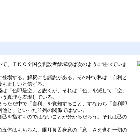
いて、ＴＫＣ全国会創設者飯塚毅は次のように述べていま
に登場する。解釈にも諸説がある。その中で私は「自利と
最も正しいと信ずる。
経は「色即是空」と説くが、それは「色」を滅して「空」
いう真理を表現している。
まっただ中で「自利」を覚知すること、すなわち「自利即
利他と」といった並列の関係ではない。
自己を指すものではないことが分かるだろう。それは己の
の五体はもちろん、眼耳鼻舌身意の「意」さえ含む一切の