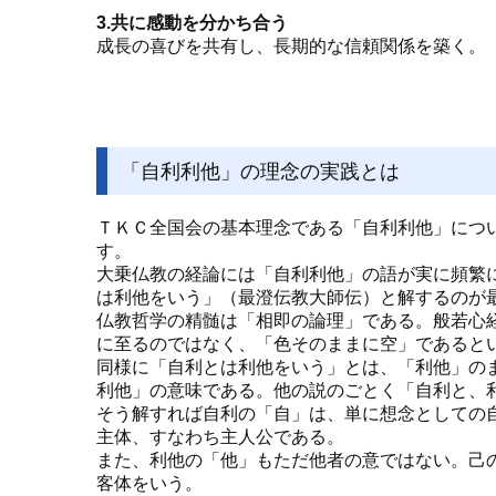
3.共に感動を分かち合う
成長の喜びを共有し、長期的な信頼関係を築く。
「自利利他」の理念の実践とは
ＴＫＣ全国会の基本理念である「自利利他」につ
す。
大乗仏教の経論には「自利利他」の語が実に頻繁
は利他をいう」（最澄伝教大師伝）と解するのが
仏教哲学の精髄は「相即の論理」である。般若心
に至るのではなく、「色そのままに空」であると
同様に「自利とは利他をいう」とは、「利他」の
利他」の意味である。他の説のごとく「自利と、
そう解すれば自利の「自」は、単に想念としての
主体、すなわち主人公である。
また、利他の「他」もただ他者の意ではない。己
客体をいう。