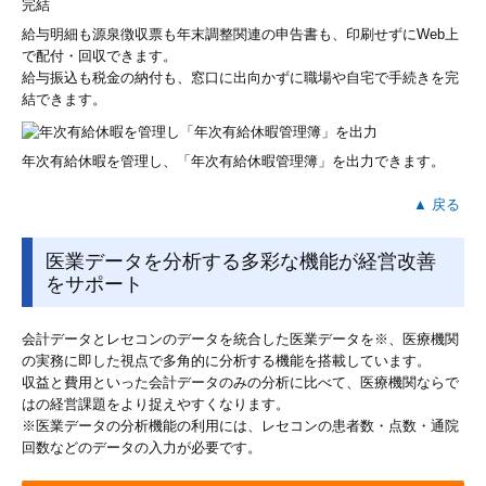
給与明細も源泉徴収票も年末調整関連の申告書も、印刷せずにWeb上
で配付・回収できます。
給与振込も税金の納付も、窓口に出向かずに職場や自宅で手続きを完
結できます。
年次有給休暇を管理し、「年次有給休暇管理簿」を出力できます。
▲ 戻る
医業データを分析する多彩な機能が経営改善
をサポート
会計データとレセコンのデータを統合した医業データを※、医療機関
の実務に即した視点で多角的に分析する機能を搭載しています。
収益と費用といった会計データのみの分析に比べて、医療機関ならで
はの経営課題をより捉えやすくなります。
※医業データの分析機能の利用には、レセコンの患者数・点数・通院
回数などのデータの入力が必要です。