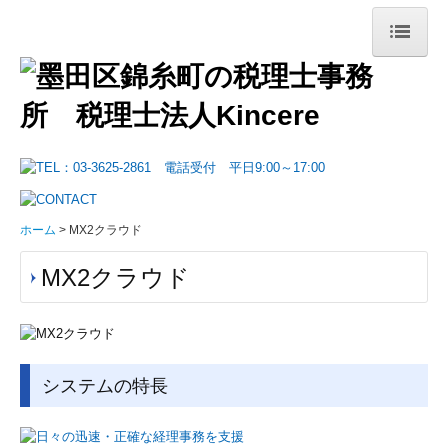
ホーム
Kincereについて
事務所紹介
経営理念
ホーム
MX2クラウド
リンク集
MX2クラウド
サービス案内
税務顧問
システムの特長
創業支援
相続贈与