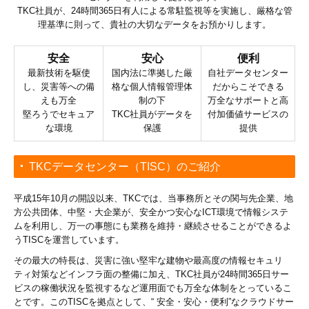
TKC社員が、24時間365日有人による常駐監視等を実施し、厳格な管
理基準に則って、貴社の大切なデータをお預かりします。
安全
安心
便利
最新技術を駆使
国内法に準拠した厳
自社データセンター
し、災害等への備
格な個人情報管理体
だからこそできる
えも万全
制の下
万全なサポートと高
堅ろうでセキュア
TKC社員がデータを
付加価値サービスの
な環境
保護
提供
TKCデータセンター（TISC）のご紹介
平成15年10月の開設以来、TKCでは、当事務所とその関与先企業、地
方公共団体、中堅・大企業が、安全かつ安心なICT環境で情報システ
ムを利用し、万一の事態にも業務を維持・継続させることができるよ
うTISCを運営しています。
その最大の特長は、災害に強い堅牢な建物や最高度の情報セキュリ
ティ対策などインフラ面の整備に加え、TKC社員が24時間365日サー
ビスの稼働状況を監視するなど運用面でも万全な体制をとっているこ
とです。このTISCを拠点として、“ 安全・安心・便利”なクラウドサー